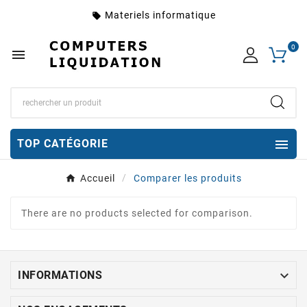
Materiels informatique
local_offer
0


TOP CATÉGORIE
Accueil
Comparer les produits
There are no products selected for comparison.

INFORMATIONS