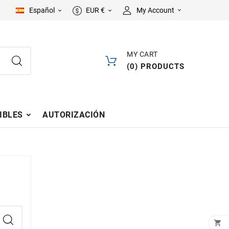
Español
EUR €
My Account



MY CART
(
0
)
PRODUCTS
IBLES
AUTORIZACIÓN
