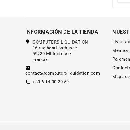
INFORMACIÓN DE LA TIENDA
NUEST
location_on
Livraiso
COMPUTERS LIQUIDATION
16 rue henri barbusse
Mention
59230 Millonfosse
Paiemen
Francia
Contact
email
contact@computersliquidation.com
Mapa del
+33 6 14 30 20 59
call