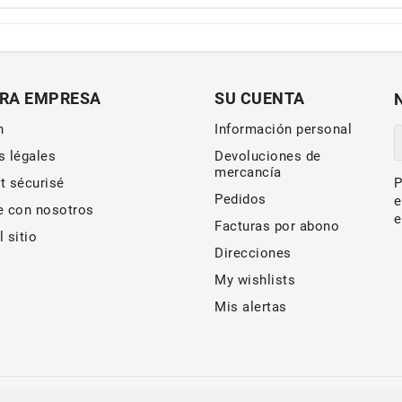
RA EMPRESA
SU CUENTA
n
Información personal
s légales
Devoluciones de
mercancía
t sécurisé
P
Pedidos
e
e con nosotros
e
Facturas por abono
 sitio
Direcciones
My wishlists
Mis alertas